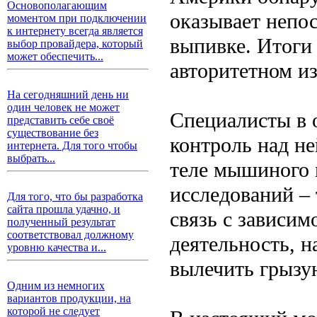
Основополагающим
оказывает непос
моментом при подключении
к интернету всегда является
выпивке. Итоги
выбор провайдера, который
может обеспечить...
авторитетном изд
На сегодняшний день ни
один человек не может
Специалисты в 
представить себе своё
существование без
контроль над н
интернета. Для того чтобы
выбрать...
теле мышиного 
исследований –
Для того, что бы разработка
сайта прошла удачно, и
связь с зависим
полученный результат
соответствовал должному
деятельность, н
уровню качества и...
вылечить грызу
Одним из немногих
вариантов продукции, на
которой не следует