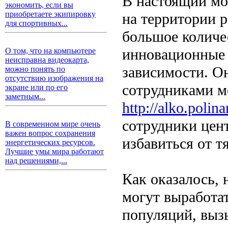
В настоящий мо
экономить, если вы
приобретаете экипировку
на территории р
для спортивных...
большое количе
инновационные 
О том, что на компьютере
неисправна видеокарта,
зависимости. О
можно понять по
отсутствию изображения на
сотрудниками м
экране или по его
заметным...
http://alko.polina
сотрудники цен
В современном мире очень
важен вопрос сохранения
избавиться от т
энергетических ресурсов.
Лучшие умы мира работают
над решениями,...
Как оказалось,
могут выработа
популяций, выз