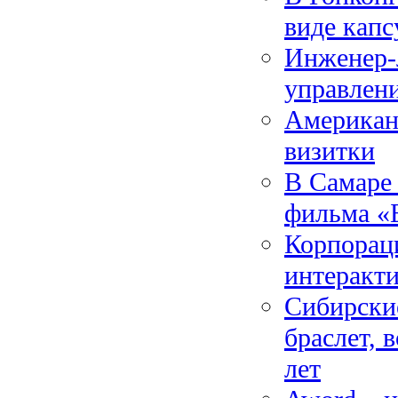
виде капс
Инженер-
управлен
Американ
визитки
В Самаре
фильма «
Корпорац
интеракт
Сибирски
браслет, 
лет