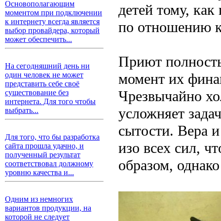
Основополагающим
детей тому, как
моментом при подключении
к интернету всегда является
по отношению к 
выбор провайдера, который
может обеспечить...
Приют полность
На сегодняшний день ни
момент их фина
один человек не может
представить себе своё
Чрезвычайно хо
существование без
интернета. Для того чтобы
усложняет зада
выбрать...
сытости. Вера 
Для того, что бы разработка
изо всех сил, ч
сайта прошла удачно, и
полученный результат
образом, однако
соответствовал должному
уровню качества и...
Одним из немногих
вариантов продукции, на
которой не следует