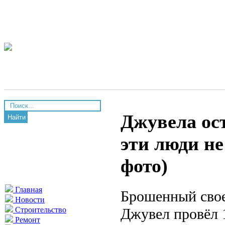
Джувела ост
Найти
эти люди не
фото)
Главная
Брошенный свое
Новости
Джувел провёл 1
Строительство
Ремонт