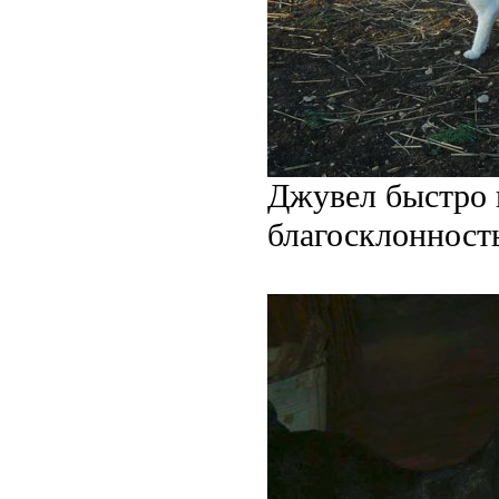
Джувел быстро н
благосклонность