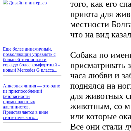
того, как его с
Дизайн и интерьер
приюта для жив
местности Болга
что на вид каза
Еще более динамичный,
Собака по имен
позволяющий управлять с
большей точностью и
присматривать з
гораздо более комфортный -
новый Mercedes G класса...
часа любви и з
поднялся на но
Анкерная линия — это одно
из приспособлений
для животных с
безопасности
промышленных
животным, со м
альпинистов.
Представляется в виде
или которые ок
синтетического...
Все они стали 