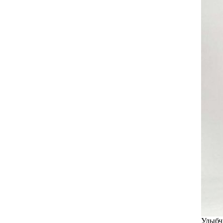
Улыбч