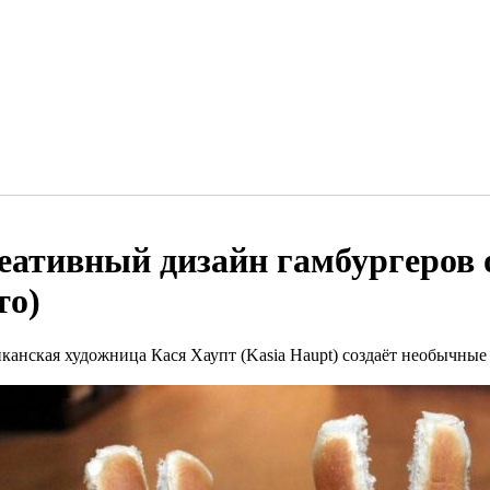
еативный дизайн гамбургеров о
то)
канская художница Кася Хаупт (Kasia Haupt) создаёт необычные