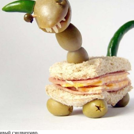
ивый сэндвичзавр.