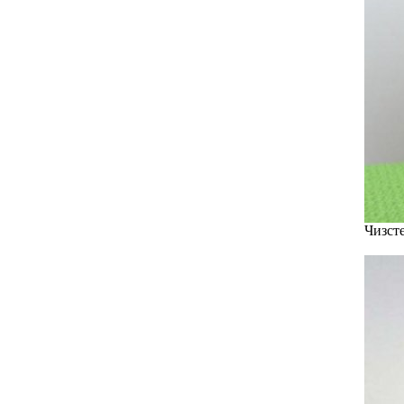
Чизсте