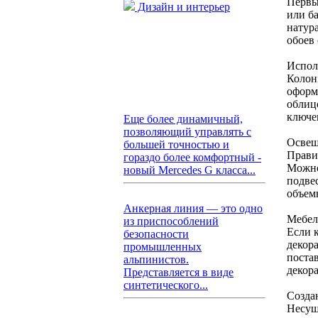
Первы
Дизайн и интерьер
или ба
натур
обоев
Испол
Колон
оформ
облиц
ключе
Еще более динамичный,
позволяющий управлять с
Освещ
большей точностью и
Прави
гораздо более комфортный -
Можно
новый Mercedes G класса...
подве
объем
Анкерная линия — это одно
Мебел
из приспособлений
Если 
безопасности
декор
промышленных
поста
альпинистов.
декор
Представляется в виде
синтетического...
Созда
Несущ