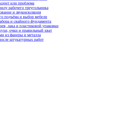
кцент или проблема
вилу рабочего треугольника
рование и звукоизоляция
го подъёма и выбор мебели
забора и свайного фундамента
оев, лака и пластиковой упаковки
жухи, очки и правильный хват
ми из фанеры и металла
после штукатурных работ