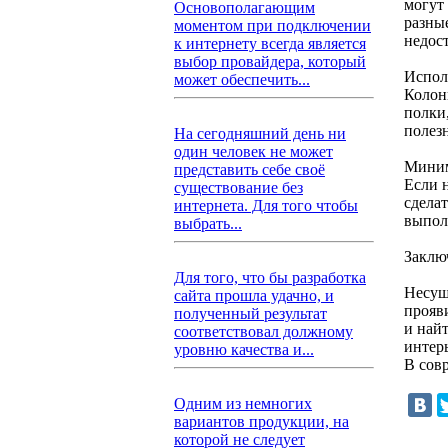
могут
Основополагающим
разны
моментом при подключении
недост
к интернету всегда является
выбор провайдера, который
Испол
может обеспечить...
Колон
полки,
полез
На сегодняшний день ни
один человек не может
Миним
представить себе своё
Если 
существование без
сдела
интернета. Для того чтобы
выпол
выбрать...
Заклю
Для того, что бы разработка
Несущ
сайта прошла удачно, и
прояв
полученный результат
и най
соответствовал должному
интер
уровню качества и...
В сов
Одним из немногих
вариантов продукции, на
которой не следует