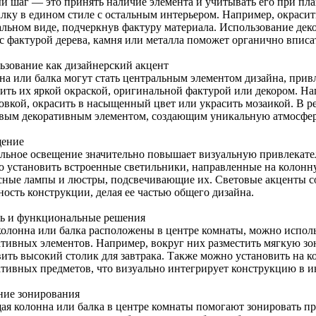
й шаг — это принять наличие элемента и учитывать его при пл
лку в едином стиле с остальным интерьером. Например, окрасить
альном виде, подчеркнув фактуру материала. Использование дек
 с фактурой дерева, камня или металла поможет органично вписа
ьзование как дизайнерский акцент
на или балка могут стать центральным элементом дизайна, при
ить их яркой окраской, оригинальной фактурой или декором. Н
овкой, окрасить в насыщенный цвет или украсить мозаикой. В ре
вым декоративным элементом, создающим уникальную атмосфер
ение
льное освещение значительно повышает визуальную привлекате
 установить встроенные светильники, направленные на колонну 
сные лампы и люстры, подсвечивающие их. Световые акценты со
ность конструкции, делая ее частью общего дизайна.
ь и функциональные решения
колонна или балка расположены в центре комнаты, можно исполь
ативных элементов. Например, вокруг них разместить мягкую зо
вить высокий столик для завтрака. Также можно установить на 
ативных предметов, что визуально интегрирует конструкцию в и
ние зонирования
ая колонна или балка в центре комнаты помогают зонировать пр