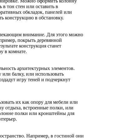
анировке. Можно оформить колонну
 в тон стен или оставить в
оративных обкладок, панелей или
ть конструкцию в обстановку.
влекающим внимание. Для этого можно
апример, покрыть деревянной
зультате конструкция станет
у в комнате.
льность архитектурных элементов.
или балку, или использовать
здадут игру теней и подчеркнут
зовать их как опору для мебели или
ну отдыха, встроенные полки, или
колонне полки или кронштейны для
нтерьер.
остранство. Например, в гостиной они