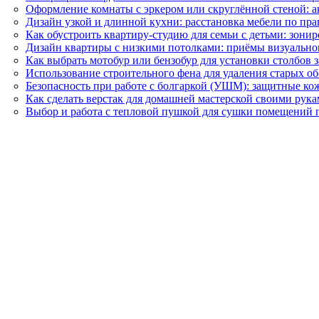
Оформление комнаты с эркером или скруглённой стеной: а
Дизайн узкой и длинной кухни: расстановка мебели по пра
Как обустроить квартиру-студию для семьи с детьми: зони
Дизайн квартиры с низкими потолками: приёмы визуально
Как выбрать мотобур или бензобур для установки столбов 
Использование строительного фена для удаления старых об
Безопасность при работе с болгаркой (УШМ): защитные ко
Как сделать верстак для домашней мастерской своими рука
Выбор и работа с тепловой пушкой для сушки помещений 