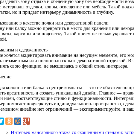
 разделять зону отдыха и обеденную зону без необходимости воз
е материалы отделки, ковры, освещение или мебель. Такой подхо
атки, но и придает интерьеру динамичность и глубину.
ьзование в качестве полки или декоративной панели
ну или балку можно превратить в место для хранения или декор
 вазы, картины или подсветку. Такой прием не только украшает 
ной.
ализм и сдержанность
не хочется акцентировать внимание на несущем элементе, его мо
ть незаметным или полностью скрыть декоративной отделкой. В э
нять свою функцию, не вмешиваясь в общий стиль интерьера.
чение
ая колонна или балка в центре комнаты — это не обязательно пр
ить креативность и создать уникальный дизайн. Главное — прав
ти идеи, соответствующие стилю и функциональности. Интеграц
ьер помогает подчеркнуть индивидуальность пространства, сдел
ременном дизайне нет ограничений — экспериментируйте, и ваш
Интерьер мансардного этажа со скошенными стенами: встр