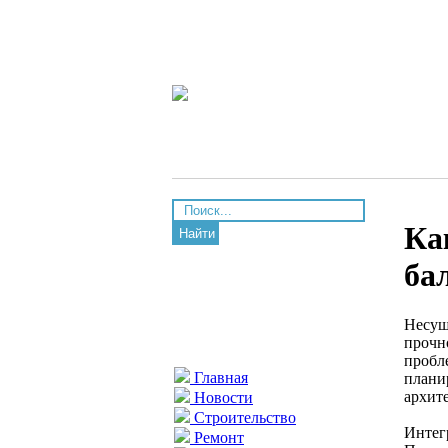
Ка
Найти
ба
Несущ
прочно
пробл
Главная
плани
архит
Новости
Строительство
Интег
Ремонт