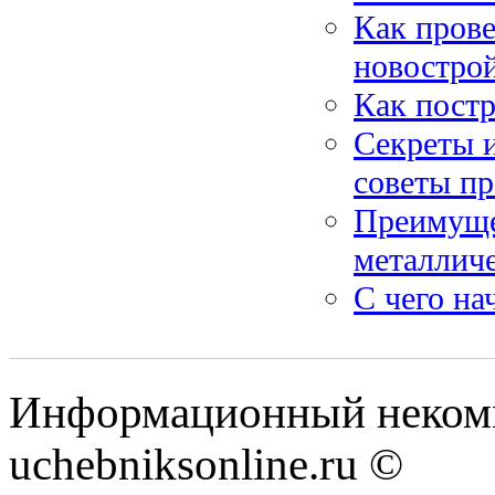
Как прове
новостро
Как постр
Секреты и
советы п
Преимуще
металличе
С чего на
Информационный некомм
uchebniksonline.ru ©