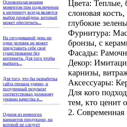
Цвета: Теплые,
Основополагающим
моментом при подключении
слоновая кость,
к интернету всегда является
выбор провайдера, который
глубокие зелен
может обеспечить...
Фурнитура: Мас
На сегодняшний день ни
бронзы, с кера
один человек не может
представить себе своё
Фасады: Рамочны
существование без
интернета. Для того чтобы
Декор: Имитаци
выбрать...
карнизы, витра
Для того, что бы разработка
Аксессуары: Кер
сайта прошла удачно, и
полученный результат
Для кого подход
соответствовал должному
уровню качества и...
тем, кто ценит 
2. Современная
Одним из немногих
вариантов продукции, на
которой не следует