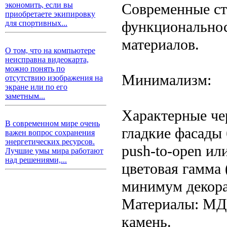
Современные ст
экономить, если вы
приобретаете экипировку
функциональнос
для спортивных...
материалов.
О том, что на компьютере
неисправна видеокарта,
можно понять по
Минимализм:
отсутствию изображения на
экране или по его
заметным...
Характерные че
В современном мире очень
гладкие фасады 
важен вопрос сохранения
энергетических ресурсов.
push-to-open и
Лучшие умы мира работают
над решениями,...
цветовая гамма 
минимум декора
Материалы: МДФ
камень.