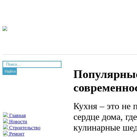
Популярные
Найти
современно
Кухня – это не 
сердце дома, гд
Главная
Новости
кулинарные шед
Строительство
Ремонт