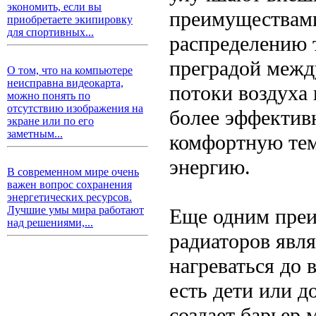
экономить, если вы
преимуществами
приобретаете экипировку
для спортивных...
распределению 
преградой межд
О том, что на компьютере
неисправна видеокарта,
потоки воздуха
можно понять по
отсутствию изображения на
более эффективн
экране или по его
заметным...
комфортную тем
энергию.
В современном мире очень
важен вопрос сохранения
энергетических ресурсов.
Лучшие умы мира работают
Еще одним преи
над решениями,...
радиаторов явля
нагреваться до 
есть дети или 
создает барьер 