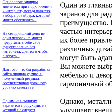
Основополагающим
Один из главны
моментом при подключении
к интернету всегда является
экранов для рад
выбор провайдера, который
может обеспечить...
преимущество. 
частью интерьер
На сегодняшний день ни
их более привл
один человек не может
представить себе своё
различных дизай
существование без
интернета. Для того чтобы
могут быть ада
выбрать...
Вы можете выбра
Для того, что бы разработка
мебелью и деко
сайта прошла удачно, и
полученный результат
гармоничный об
соответствовал должному
уровню качества и...
Однако, металли
Одним из немногих
вариантов продукции, на
улучшают внешн
которой не следует